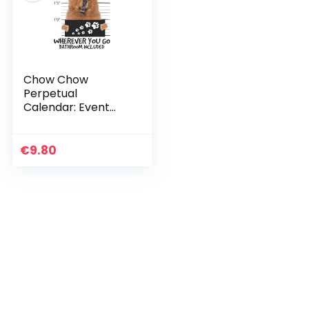
Chow Chow
Perpetual
Calendar: Event
Planer To Record
Anniversaries And
Important Dates –
€
9.80
Everlasting
Calender Book