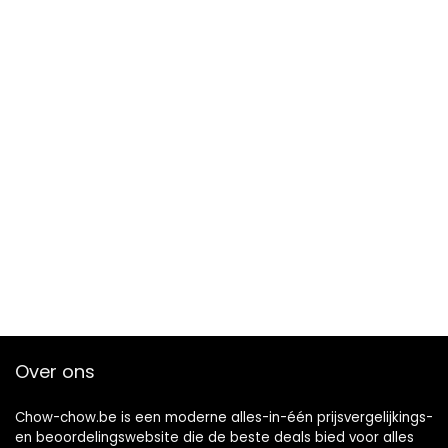
Over ons
Chow-chow.be is een moderne alles-in-één prijsvergelijkings-
en beoordelingswebsite die de beste deals bied voor alles