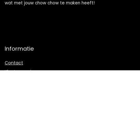
wat met jouw chow chow te maken heeft!
Informatie
Contact
Klantenservice
Over ons
Onze webshops
Vacature
Blogs
Privacybeleid
Adverteren
Contact