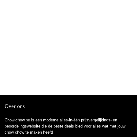
Over ons
Chow-chow.be is een moderne alles-in-één prijsvergelijkings- en
beoordelingswebsite die de beste deals bied voor alles wat met jouw
chow chow te maken heeft!