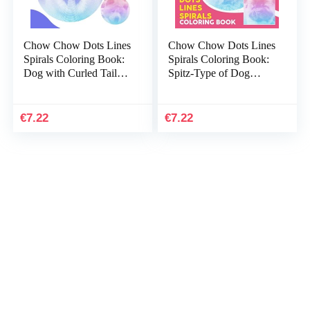
Chow Chow Dots Lines
Chow Chow Dots Lines
Spirals Coloring Book:
Spirals Coloring Book:
Dog with Curled Tail
Spitz-Type of Dog
Spiral Book Drawing
Breed Spiral Book
Pages | 30 Pages Inside
Drawing Pages | 30
for Kids…
Pages for Childs…
€
7.22
€
7.22