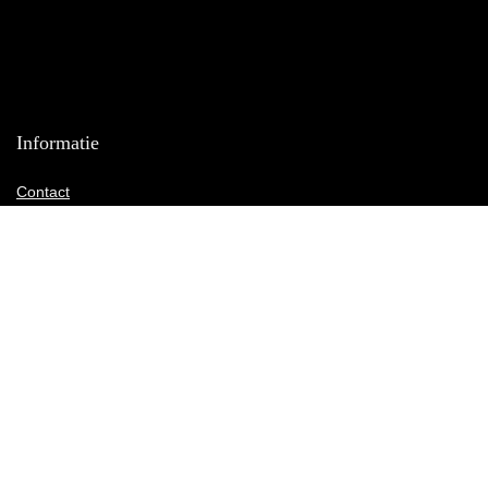
Informatie
Contact
Klantenservice
Over ons
Onze webshops
Vacature
Blogs
Privacybeleid
Adverteren
Contact