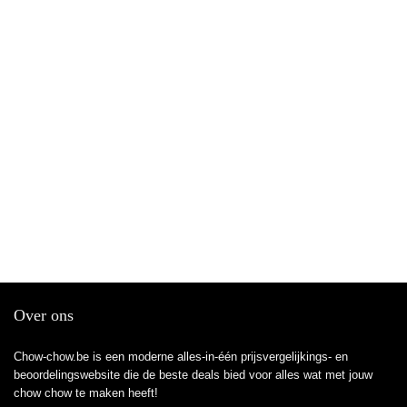
Over ons
Chow-chow.be is een moderne alles-in-één prijsvergelijkings- en
beoordelingswebsite die de beste deals bied voor alles wat met jouw
chow chow te maken heeft!