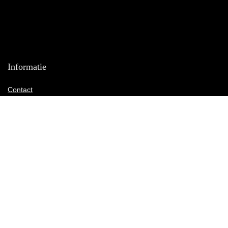
Informatie
Contact
Klantenservice
Over ons
Onze webshops
Vacature
Blogs
Privacybeleid
Adverteren
Contact