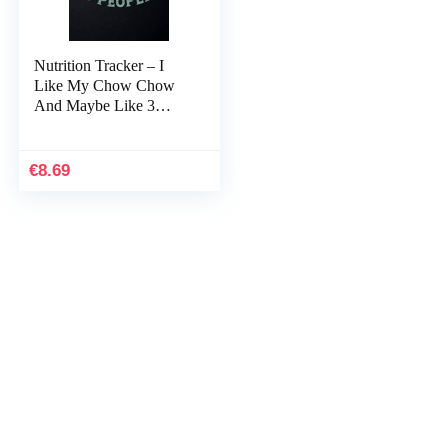
Nutrition Tracker – I
Like My Chow Chow
And Maybe Like 3
People Dog lover Gifts
Good: Nutrition and
Food Tracker and…
€
8.69