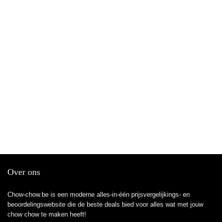
Over ons
Chow-chow.be is een moderne alles-in-één prijsvergelijkings- en
beoordelingswebsite die de beste deals bied voor alles wat met jouw
chow chow te maken heeft!