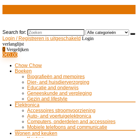
Search for:
Login / Registreren is uitgeschakeld
Login
verlanglijst
0
Vergelijken
0
€
0.00
Chow Chow
Boeken
Biografieën and memoires
Dier- and huisdierverzorging
Educatie and onderwijs
Geneeskunde and verpleging
Gezin and lifestyle
Elektronica
Accessoires stroomvoorziening
Auto- and voertuigelektronica
Computers, onderdelen and accessoires
Mobiele telefoons and communicatie
Wonen and keuken