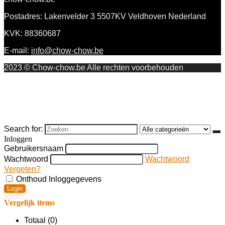
Postadres: Lakenvelder 3 5507KV Veldhoven Nederland
KVK: 88360687
E-mail:
info@chow-chow.be
2023 © Chow-chow.be Alle rechten voorbehouden
Search for:
Inloggen
Gebruikersnaam
Wachtwoord
Wachtwoord
Vergeten?
Onthoud Inloggegevens
Login
Vergelijk items
Totaal (
0
)