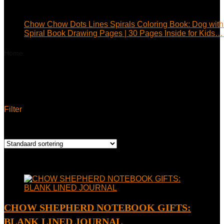
Chow Chow Dots Lines Spirals Coloring Book: Dog with 
Spiral Book Drawing Pages | 30 Pages Inside for Kids…
Home
Product auteur
Nik Bostani
Nik Bostani
Filter
Enig resultaat
Toegevoegd aan verlanglijstje
Verwijderd uit verlanglijstje
0
Toevoegen aan vergelijken
CHOW SHEPHERD NOTEBOOK GIFTS:
BLANK LINED JOURNAL