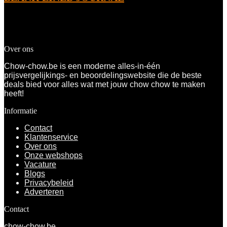
Toegevoegd aan verlanglijstje
Verwijderd uit verlanglijstje
0
Toevoegen aan vergelijken
€
6.62
Over ons
Chow-chow.be is een moderne alles-in-één
prijsvergelijkings- en beoordelingswebsite die de beste
deals bied voor alles wat met jouw chow chow te maken
heeft!
Informatie
Contact
Klantenservice
Over ons
Onze webshops
Vacature
Blogs
Privacybeleid
Adverteren
Contact
chow-chow.be