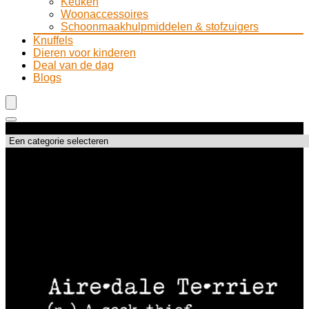
Keuken
Woonaccessoires
Schoonmaakhulpmiddelen & stofzuigers
Knuffels
Dieren voor kinderen
Deal van de dag
Blogs
Productcategorieën
Topdeals!!