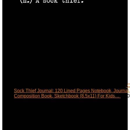
C
Sock Thief Journal: 120 Lined Pages Notebook, Journal,
Composition Book, Sketchbook (8.5x11) For Kids…
€
8.