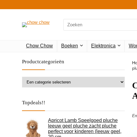
Search
for:
Chow Chow
Boeken
Elektronica
Won
Productcategorieën
H
pl
‎
A
Topdeals!!
En
Apricot Lamb Speelgoed pluche
leeuw geel pluche zacht pluche
perfect voor kinderen (leeuw geel,
20 cm