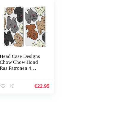
Head Case Designs
Chow Chow Hond
Ras Patronen 4
Lederen Book
Portemonnee Cover
compatibel met
€
22.95
Apple iPad mini 4