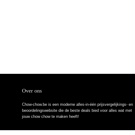
Over ons
Chow-chow.be is een moderne alles-in-één prijsvergelijkings- en
beoordelingswebsite die de beste deals bied voor alles wat met
jouw chow chow te maken heeft!