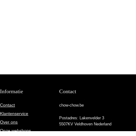
Informatie
Contact
Contact
chow-chow.be
Klantenservice
Postadres: Lakenvelder 3
Over ons
5507KV Veldhoven Nederland
Onze webshops