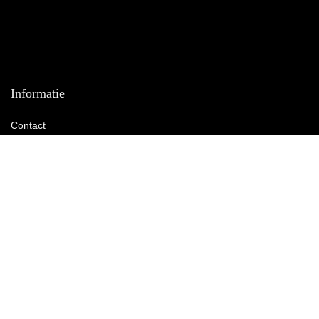
Informatie
Contact
Klantenservice
Over ons
Onze webshops
Vacature
Blogs
Privacybeleid
Adverteren
Contact