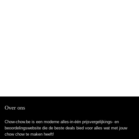
Over ons
Chow-chow.be is een moderne alles-in-één prijsvergelijkings- en
beoordelingswebsite die de beste deals bied voor alles wat met jouw
chow chow te maken heeft!