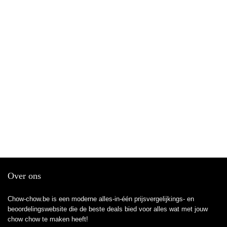
Over ons
Chow-chow.be is een moderne alles-in-één prijsvergelijkings- en
beoordelingswebsite die de beste deals bied voor alles wat met jouw
chow chow te maken heeft!