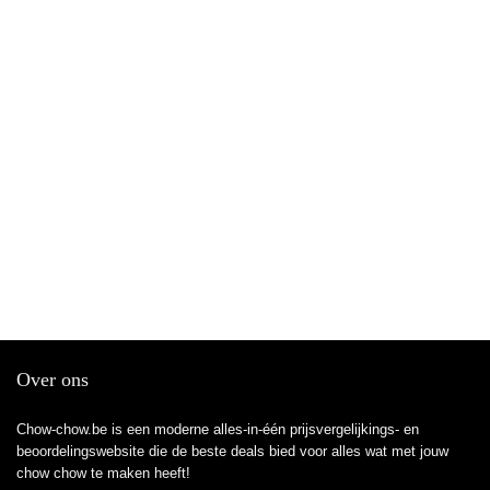
Over ons
Chow-chow.be is een moderne alles-in-één prijsvergelijkings- en
beoordelingswebsite die de beste deals bied voor alles wat met jouw
chow chow te maken heeft!