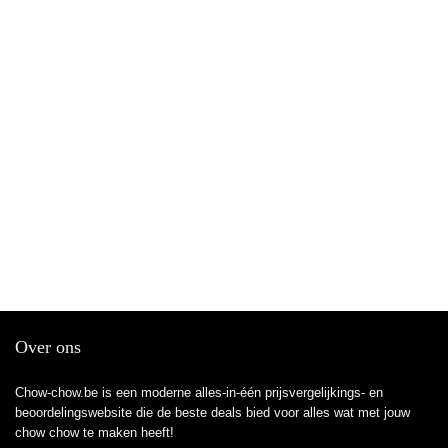
Over ons
Chow-chow.be is een moderne alles-in-één prijsvergelijkings- en
beoordelingswebsite die de beste deals bied voor alles wat met jouw
chow chow te maken heeft!