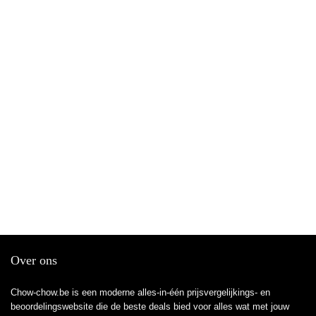
Over ons
Chow-chow.be is een moderne alles-in-één prijsvergelijkings- en
beoordelingswebsite die de beste deals bied voor alles wat met jouw