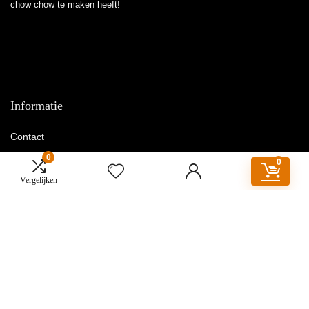
chow chow te maken heeft!
Informatie
Contact
Klantenservice
0
0
Over ons
Vergelijken
Onze webshops
Vacature
Blogs
Privacybeleid
Adverteren
Contact