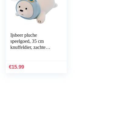
Ijsbeer pluche
speelgoed, 35 cm
knuffeldier, zachte
pluizige vriend
knuffelende knuffel –
cadeau voor elke leeftijd
€
15.99
en…