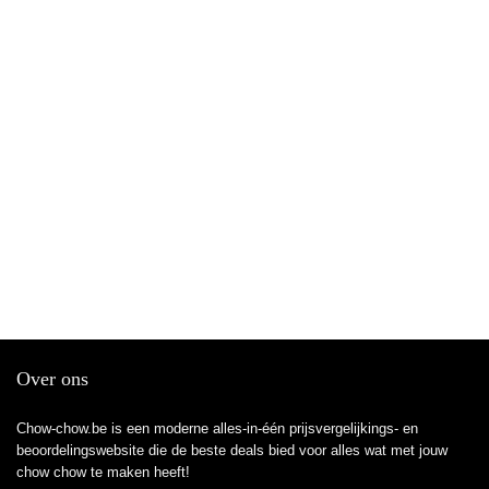
Over ons
Chow-chow.be is een moderne alles-in-één prijsvergelijkings- en
beoordelingswebsite die de beste deals bied voor alles wat met jouw
chow chow te maken heeft!