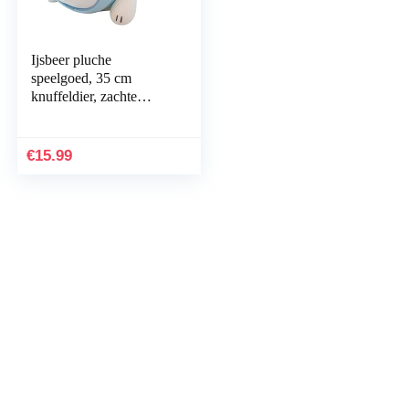
Ijsbeer pluche
speelgoed, 35 cm
knuffeldier, zachte
pluizige vriend
knuffelende knuffel –
cadeau voor elke leeftijd
€
15.99
en…