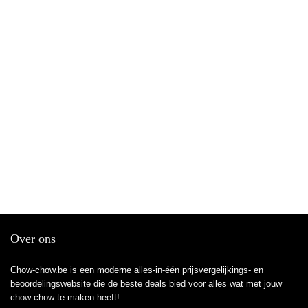
Over ons
Chow-chow.be is een moderne alles-in-één prijsvergelijkings- en
beoordelingswebsite die de beste deals bied voor alles wat met jouw
chow chow te maken heeft!