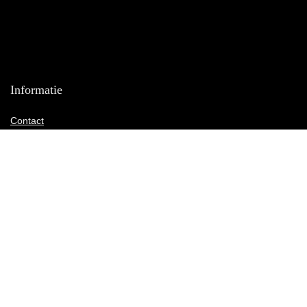
Informatie
Contact
Klantenservice
Over ons
Onze webshops
Vacature
Blogs
Privacybeleid
Adverteren
Contact