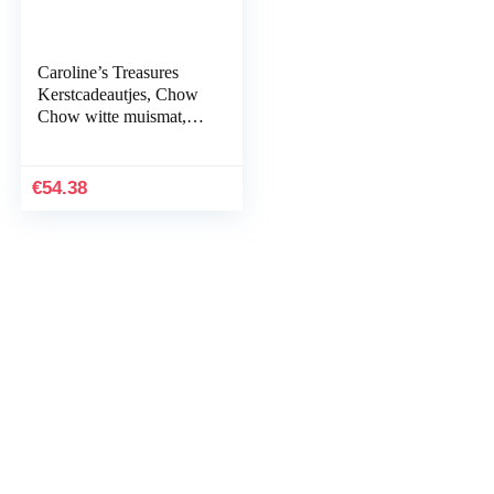
Caroline’s Treasures
Kerstcadeautjes, Chow
Chow witte muismat,
veelkleurig, 7.75×9.25
(BB2612MP)
€
54.38