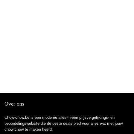
Over ons
Chow-chow.be is een moderne alles-in-één prijsvergelijkings- en
beoordelingswebsite die de beste deals bied voor alles wat met jouw
chow chow te maken heeft!