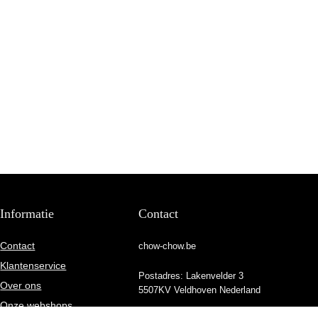
Informatie
Contact
Contact
chow-chow.be
Klantenservice
Postadres: Lakenvelder 3
Over ons
5507KV Veldhoven Nederland
Onze webshops