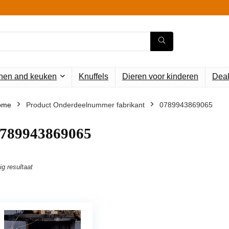
en and keuken
Knuffels
Dieren voor kinderen
Deal
ome
Product Onderdeelnummer fabrikant
‎0789943869065
0789943869065
ig resultaat