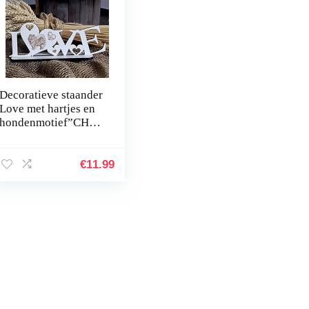
Decoratieve staander
Love met hartjes en
hondenmotief”CHO
W-CHOW”,
afmetingen ca. 20 x 8
cm – Decoratie bord
€
11.99
Home Accessoires –
Liefde Hart hond
hondenmok