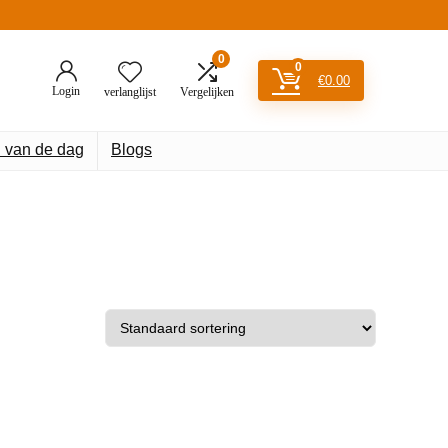
0
0
€
0.00
Login
verlanglijst
Vergelijken
 van de dag
Blogs