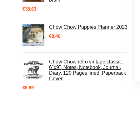
€
38.63
Chow Chow Puppies Planner 2023
€
8.46
Chow Chow retro vintage classic:
6"x9", Notes, Notebook, Journal,
Diary, 120 Pages lined, Paperback
Cover
€
6.99