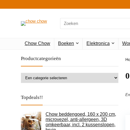
Search
for:
Chow Chow
Boeken
Elektronica
Won
Productcategorieën
H
‎
En
Topdeals!!
Chow beddengoed, 160 x 200 cm,
microvezel, anti-allergeen, 3D
omkeerbaar, incl. 2 kussenslopen,
bruin