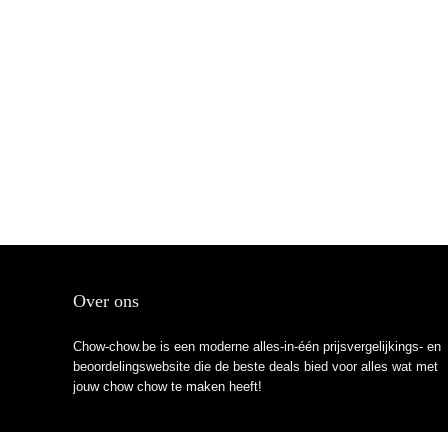
Over ons
Chow-chow.be is een moderne alles-in-één prijsvergelijkings- en
beoordelingswebsite die de beste deals bied voor alles wat met
jouw chow chow te maken heeft!