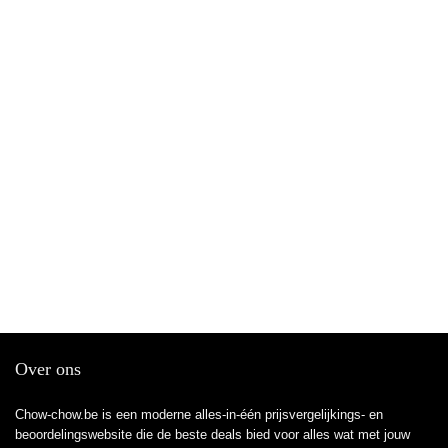
Over ons
Chow-chow.be is een moderne alles-in-één prijsvergelijkings- en
beoordelingswebsite die de beste deals bied voor alles wat met jouw