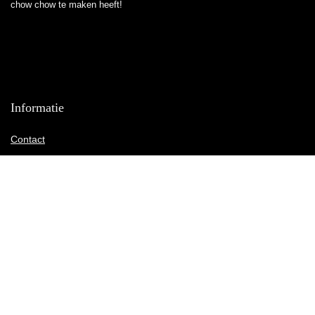
chow chow te maken heeft!
Informatie
Contact
Klantenservice
Over ons
Onze webshops
Vacature
Blogs
Privacybeleid
Adverteren
Contact