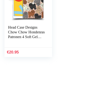
Head Case Designs
Chow Chow Hondenras
Patronen 4 Soft Gel
Case Hoesje compatibel
met Apple iPad 10.2
2019/2020/2021
€
20.95