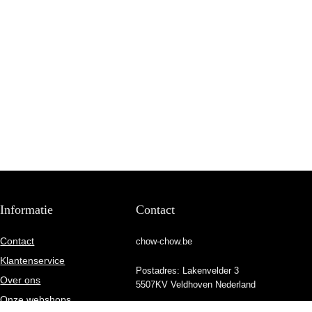
Informatie
Contact
Contact
chow-chow.be
Klantenservice
Postadres: Lakenvelder 3
Over ons
5507KV Veldhoven Nederland
Onze webshops