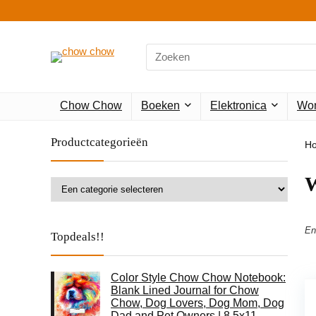
Search
for:
Chow Chow
Boeken
Elektronica
Won
Productcategorieën
H
‎
En
Topdeals!!
Color Style Chow Chow Notebook:
Blank Lined Journal for Chow
Chow, Dog Lovers, Dog Mom, Dog
Dad and Pet Owners | 8.5x11…