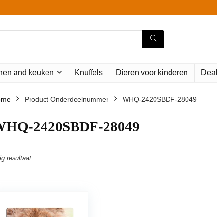
en and keuken
Knuffels
Dieren voor kinderen
Deal
ome
Product Onderdeelnummer
‎WHQ-2420SBDF-28049
WHQ-2420SBDF-28049
ig resultaat