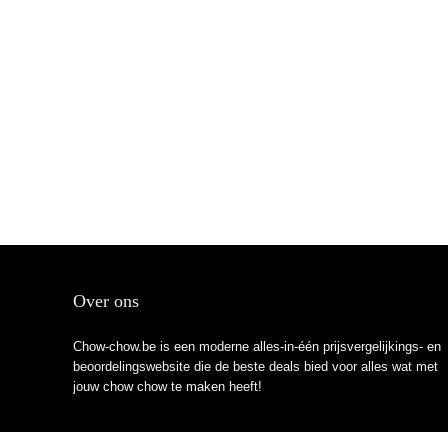
Over ons
Chow-chow.be is een moderne alles-in-één prijsvergelijkings- en
beoordelingswebsite die de beste deals bied voor alles wat met
jouw chow chow te maken heeft!