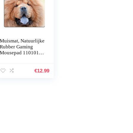
Muismat, Natuurlijke
Rubber Gaming
Mousepad 11010167
Portret van Hond
Chow Chow
€
12.99