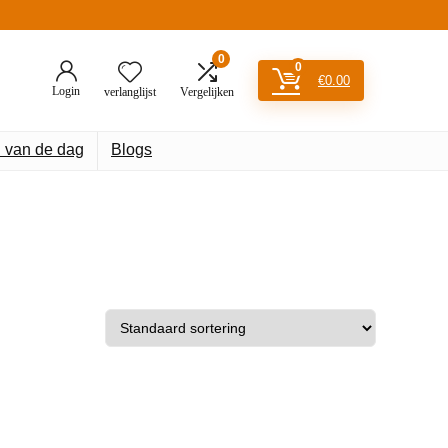
0
0
€
0.00
Login
verlanglijst
Vergelijken
 van de dag
Blogs