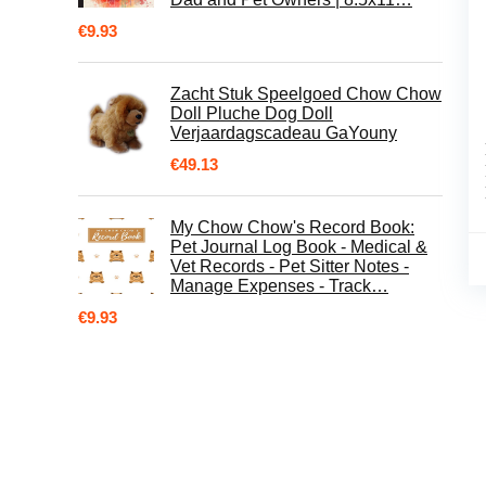
€
9.93
Zacht Stuk Speelgoed Chow Chow
Doll Pluche Dog Doll
Verjaardagscadeau GaYouny
€
49.13
My Chow Chow's Record Book:
Pet Journal Log Book - Medical &
Vet Records - Pet Sitter Notes -
Manage Expenses - Track…
€
9.93