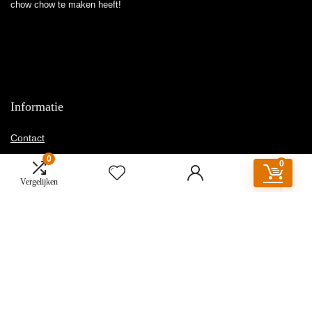
chow chow te maken heeft!
Informatie
Contact
Klantenservice
0
0
Over ons
Vergelijken
Onze webshops
Vacature
Blogs
Privacybeleid
Adverteren
Contact