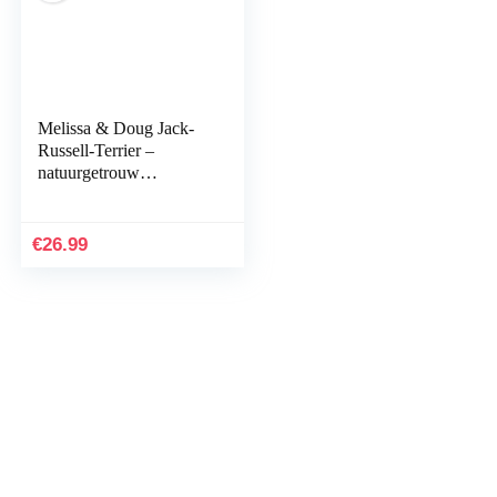
Melissa & Doug Jack-
Russell-Terrier –
natuurgetrouw
knuffeldier met
levensechte
gezichtsuitdrukking.
€
26.99