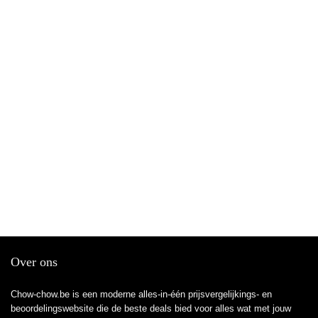
Over ons
Chow-chow.be is een moderne alles-in-één prijsvergelijkings- en
beoordelingswebsite die de beste deals bied voor alles wat met jouw