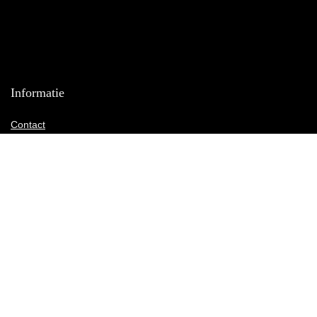
Informatie
Contact
Klantenservice
Over ons
Onze webshops
Vacature
Blogs
Privacybeleid
Adverteren
Contact