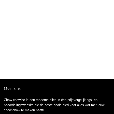
Over ons
Chow-chow.be is een moderne alles-in-één prijsvergelijkings- en
beoordelingswebsite die de beste deals bied voor alles wat met jouw
chow chow te maken heeft!