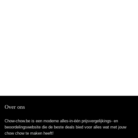
Over ons
Chow-chow.be is een moderne alles-in-één prijsvergelijkings- en
beoordelingswebsite die de beste deals bied voor alles wat met jouw
chow chow te maken heeft!