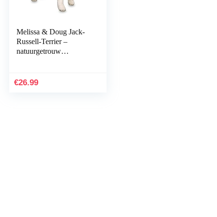
Melissa & Doug Jack-
Russell-Terrier –
natuurgetrouw
knuffeldier met
levensechte
gezichtsuitdrukking.
€
26.99