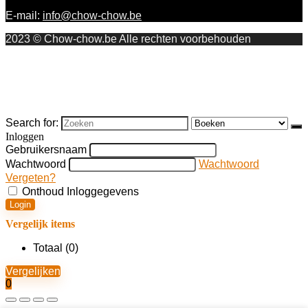
E-mail:
info@chow-chow.be
2023 © Chow-chow.be Alle rechten voorbehouden
Search for:
Inloggen
Gebruikersnaam
Wachtwoord
Wachtwoord
Vergeten?
Onthoud Inloggegevens
Login
Vergelijk items
Totaal (
0
)
Vergelijken
0