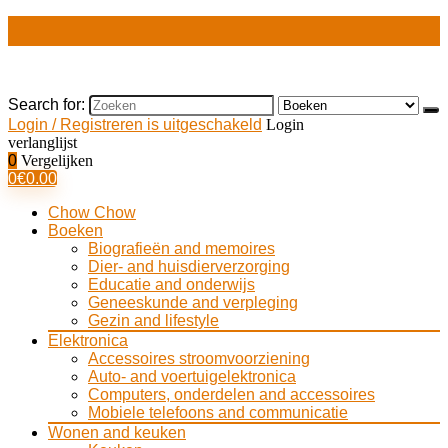
Search for:
Login / Registreren is uitgeschakeld
Login
verlanglijst
0
Vergelijken
0
€
0.00
Chow Chow
Boeken
Biografieën and memoires
Dier- and huisdierverzorging
Educatie and onderwijs
Geneeskunde and verpleging
Gezin and lifestyle
Elektronica
Accessoires stroomvoorziening
Auto- and voertuigelektronica
Computers, onderdelen and accessoires
Mobiele telefoons and communicatie
Wonen and keuken