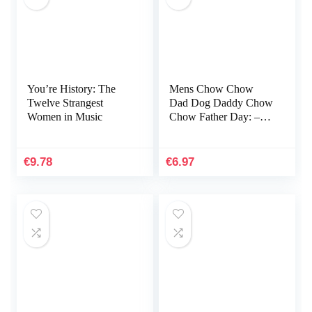
You’re History: The
Mens Chow Chow
Twelve Strangest
Dad Dog Daddy Chow
Women in Music
Chow Father Day: –
To-do Notebook, 6×9
inches, 116 white paper
Pages
€
9.78
€
6.97