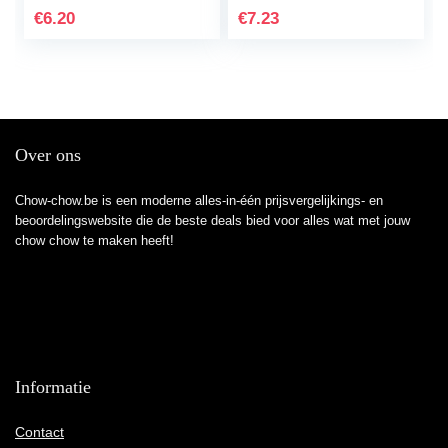
Teens Students For
Gifts for Women
€
6.20
€
7.23
Back To…
BFF…
Over ons
Chow-chow.be is een moderne alles-in-één prijsvergelijkings- en
beoordelingswebsite die de beste deals bied voor alles wat met jouw
chow chow te maken heeft!
Informatie
Contact