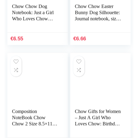
Chow Chow Dog
Chow Chow Easter
Notebook: Just a Girl
Bunny Dog Silhouette:
Who Loves Chow
Journal notebook, size
Chows Blank Lined
6 x 9 inches, 120 Pages
Journal for Schoolgirl
Large Enough to
€
6.55
€
6.66
Write…
Composition
Chow Gifts for Women
NoteBook Chow
– Just A Girl Who
Chow 2 Size 8.5×11 –
Loves Chow: Birthday
110 page Poodle Office
Gifts for Women Best
School For Girls Kids
Friends, Friendship