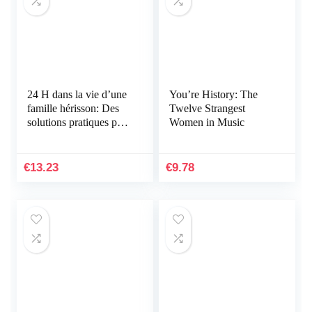
24 H dans la vie d’une
You’re History: The
famille hérisson: Des
Twelve Strangest
solutions pratiques pour
Women in Music
une vie de famille
sereine
€
13.23
€
9.78