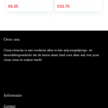
Journal for Schoolgirl
Malaya And Singapore
Large Enough to
€
6.55
€
33.70
Write…
Over ons
Chow-chow.be is een moderne alles-in-één prijsvergelijkings- en
beoordelingswebsite die de beste deals bied voor alles wat met jouw
chow chow te maken heeft!
Informatie
Contact