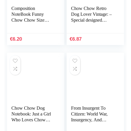
Composition
Chow Chow Retro
NoteBook Funny
Dog Lover Vintage: –
Chow Chow Size
Special designed
8.5×11 – 110 page
covers, with lines
Best Gift love Dog Cat
inside,116 of white
Pig Beagles husky
papers
€
6.20
€
6.87
With An…
Chow Chow Dog
From Insurgent To
Notebook: Just a Girl
Citizen: World War,
Who Loves Chow
Insurgency, And
Chows Blank Lined
Confrontation In