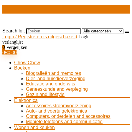
Search for:
Login / Registreren is uitgeschakeld
Login
verlanglijst
0
Vergelijken
0
€
0.00
Chow Chow
Boeken
Biografieën and memoires
Dier- and huisdierverzorging
Educatie and onderwijs
Geneeskunde and verpleging
Gezin and lifestyle
Elektronica
Accessoires stroomvoorziening
Auto- and voertuigelektronica
Computers, onderdelen and accessoires
Mobiele telefoons and communicatie
Wonen and keuken