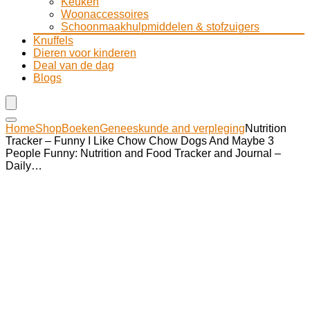
Keuken
Woonaccessoires
Schoonmaakhulpmiddelen & stofzuigers
Knuffels
Dieren voor kinderen
Deal van de dag
Blogs
Home
Shop
Boeken
Geneeskunde and verpleging
Nutrition
Tracker – Funny I Like Chow Chow Dogs And Maybe 3
People Funny: Nutrition and Food Tracker and Journal –
Daily…