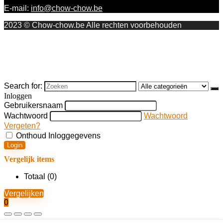
E-mail:
info@chow-chow.be
2023 © Chow-chow.be Alle rechten voorbehouden
Search for:
Inloggen
Gebruikersnaam
Wachtwoord
Wachtwoord
Vergeten?
Onthoud Inloggegevens
Login
Vergelijk items
Totaal (
0
)
Vergelijken
0