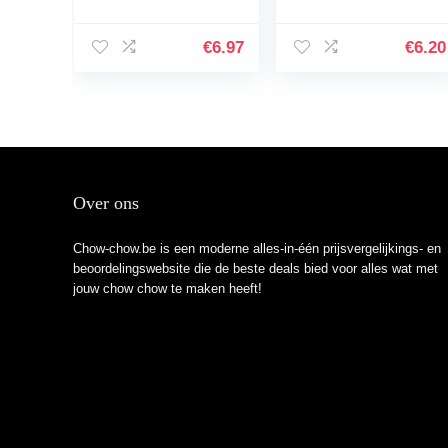
Day: – To-do
8.5×11 – 110 page
Notebook, 6×9
Best Gift Love Dog
inches, 116 white
Animal French
€
6.97
€
6.20
paper Pages
Bulldog, German
Shepherd…
Over ons
Chow-chow.be is een moderne alles-in-één prijsvergelijkings- en
beoordelingswebsite die de beste deals bied voor alles wat met
jouw chow chow te maken heeft!