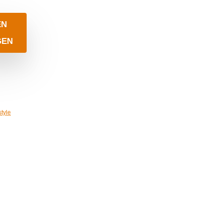
EN
GEN
style