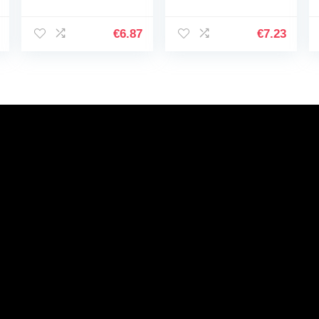
covers, with lines
Chow: Birthday
inside,116 of white
Gifts for Women
papers
Best Friends,
€
6.87
€
7.23
Friendship Gifts for
Women BFF…