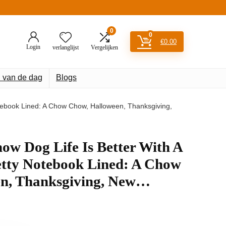
0
0
€
0.00
Login
verlanglijst
Vergelijken
 van de dag
Blogs
ebook Lined: A Chow Chow, Halloween, Thanksgiving,
w Dog Life Is Better With A
tty Notebook Lined: A Chow
n, Thanksgiving, New…