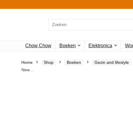
Search
for:
Chow Chow
Boeken
Elektronica
Won
Home
Shop
Boeken
Gezin and lifestyle
New…