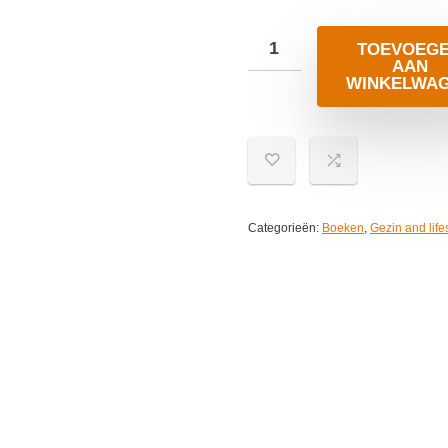
TOEVOEG
AAN
WINKELWA
Categorieën:
Boeken
,
Gezin and life