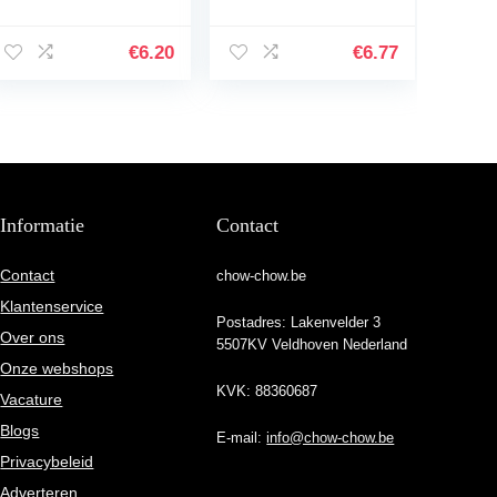
8.5×11 – 110 page
Lover E010615: –
Labrador Retriever
Notebook Planner,
Flower Botanical
moderate size 6×9
€
6.20
€
6.77
Christmas
inch, Daily
Halloween…
Organizer…
Informatie
Contact
Contact
chow-chow.be
Klantenservice
Postadres: Lakenvelder 3
Over ons
5507KV Veldhoven Nederland
Onze webshops
KVK: 88360687
Vacature
Blogs
E-mail:
info@chow-chow.be
Privacybeleid
Adverteren