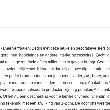
pkamer verfraaien! Begin met deze leuke en decoratieve siersl
gordijnen, hoofdeinde en andere interieuraccessoires. Zacht, g
 dat je gezondheid of het milieu niet in gevaar brengt. Geen che
lieuvriendelijke stof. Kleurecht dankzij nieuwe digitale printme
en perfect cadeau-idee voor je moeder, vader, zus, broer, oma
p voor iedereen en vanuit iedere interesse in onze Abakuhaus 
rdt. Gepersonaliseerde producten zijn erg populair. Als fabrika
f het nu een geschenk is voor je familie of vriend, vriendin, of
ting rekening met een afwijking van 1-2 cm. De door ons weer