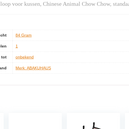
op voor kussen, Chinese Animal Chow Chow, standaa
icht
‎84 Gram
elen
‎1
 tot
‎onbekend
and
Merk: ABAKUHAUS