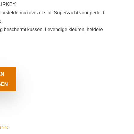
URKEY.
telde microvezel stof. Superzacht voor perfect
p.
 beschermt kussen. Levendige kleuren, heldere
EN
GEN
ening