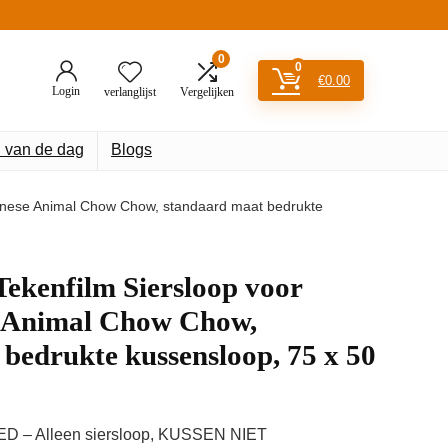
0
0
€
0.00
Login
verlanglijst
Vergelijken
 van de dag
Blogs
inese Animal Chow Chow, standaard maat bedrukte
enfilm Siersloop voor
e Animal Chow Chow,
bedrukte kussensloop, 75 x 50
D – Alleen siersloop, KUSSEN NIET