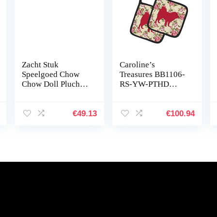
Zacht Stuk
Caroline’s
Speelgoed Chow
Treasures BB1106-
Chow Doll Pluche
RS-YW-PTHD
Dog Doll
Chow Chow
Verjaardagscadeau
Shabby Chic
GaYouny
Yellow Roses Paar
€
49.13
€
100.94
pannenlappen,
7.5HX7.5W,
Multicolor