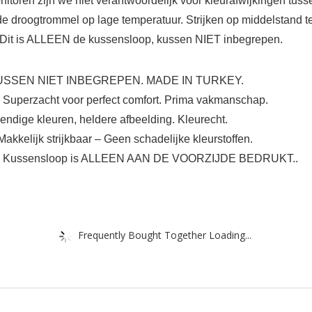
itoren zijn we niet verantwoordelijk voor kleurafwijkingen tusse
de droogtrommel op lage temperatuur. Strijken op middelstand
rd. Dit is ALLEEN de kussensloop, kussen NIET inbegrepen.
, KUSSEN NIET INBEGREPEN. MADE IN TURKEY.
Superzacht voor perfect comfort. Prima vakmanschap.
dige kleuren, heldere afbeelding. Kleurecht.
kkelijk strijkbaar – Geen schadelijke kleurstoffen.
ie. Kussensloop is ALLEEN AAN DE VOORZIJDE BEDRUKT..
Frequently Bought Together Loading...