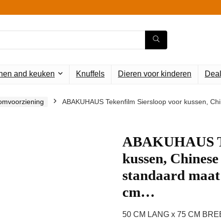
en and keuken
Knuffels
Dieren voor kinderen
Deal
oomvoorziening
ABAKUHAUS Tekenfilm Siersloop voor kussen, Ch
ABAKUHAUS Tek
kussen, Chines
standaard maat 
cm…
50 CM LANG x 75 CM BREE