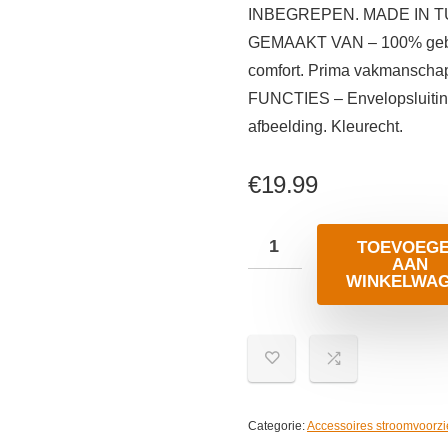
INBEGREPEN. MADE IN T
GEMAAKT VAN – 100% gebors
comfort. Prima vakmanscha
FUNCTIES – Envelopsluiting
afbeelding. Kleurecht.
€
19.99
TOEVOEG
AAN
WINKELWA
Categorie:
Accessoires stroomvoorzi