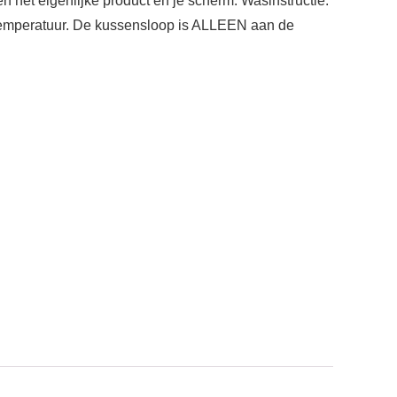
n het eigenlijke product en je scherm. Wasinstructie:
 temperatuur. De kussensloop is ALLEEN aan de