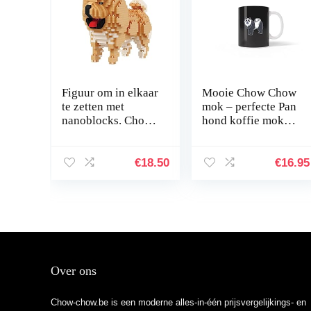
Figuur om in elkaar
Mooie Chow Chow
te zetten met
mok – perfecte Pan
nanoblocks. Chow
hond koffie mok
chow hond
voor mannen en
vrouwen Nr.825 –
11 oz koffiemok
€
18.50
€
16.95
thee kopje
Over ons
Chow-chow.be is een moderne alles-in-één prijsvergelijkings- en