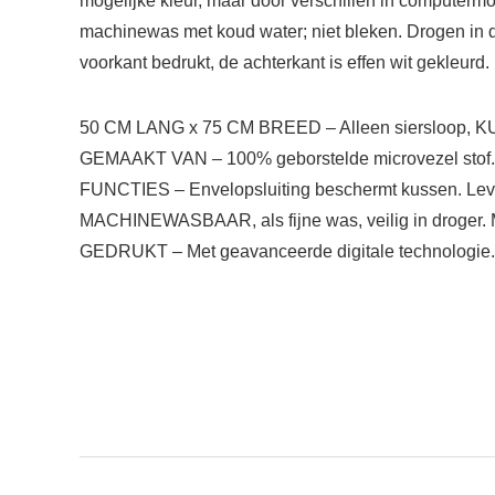
mogelijke kleur, maar door verschillen in computermon
machinewas met koud water; niet bleken. Drogen in 
voorkant bedrukt, de achterkant is effen wit gekleu
50 CM LANG x 75 CM BREED – Alleen siersloop
GEMAAKT VAN – 100% geborstelde microvezel stof. 
FUNCTIES – Envelopsluiting beschermt kussen. Leven
MACHINEWASBAAR, als fijne was, veilig in droger. Ma
GEDRUKT – Met geavanceerde digitale technolog