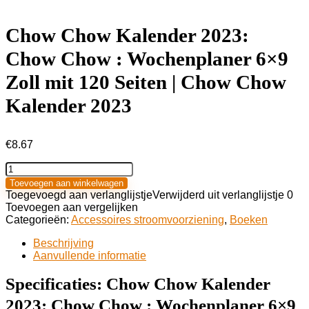
Chow Chow Kalender 2023:
Chow Chow : Wochenplaner 6×9
Zoll mit 120 Seiten | Chow Chow
Kalender 2023
€
8.67
Chow
Chow
Toevoegen aan winkelwagen
Kalender
Toegevoegd aan verlanglijstje
Verwijderd uit verlanglijstje
0
2023:
Toevoegen aan vergelijken
Chow
Categorieën:
Accessoires stroomvoorziening
,
Boeken
Chow
:
Beschrijving
Wochenplaner
Aanvullende informatie
6x9
Zoll
Specificaties:
Chow Chow Kalender
mit
2023: Chow Chow : Wochenplaner 6×9
120