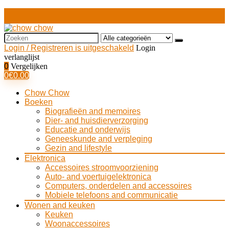
Search
for:
Login / Registreren is uitgeschakeld
Login
verlanglijst
0
Vergelijken
0
€
0.00
Chow Chow
Boeken
Biografieën and memoires
Dier- and huisdierverzorging
Educatie and onderwijs
Geneeskunde and verpleging
Gezin and lifestyle
Elektronica
Accessoires stroomvoorziening
Auto- and voertuigelektronica
Computers, onderdelen and accessoires
Mobiele telefoons and communicatie
Wonen and keuken
Keuken
Woonaccessoires