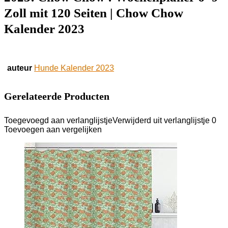
Seiten
Zoll mit 120 Seiten | Chow Chow
|
Chow
Kalender 2023
Chow
Kalender
2023
aantal
auteur
Hunde Kalender 2023
Gerelateerde Producten
Toegevoegd aan verlanglijstje
Verwijderd uit verlanglijstje
0
Toevoegen aan vergelijken