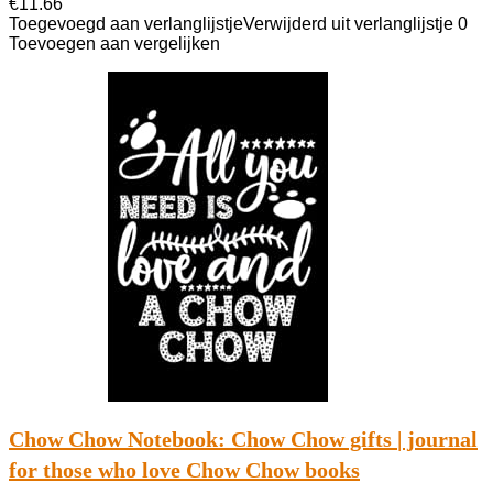
€
11.66
Toegevoegd aan verlanglijstje
Verwijderd uit verlanglijstje
0
Toevoegen aan vergelijken
Chow Chow Notebook: Chow Chow gifts | journal
for those who love Chow Chow books