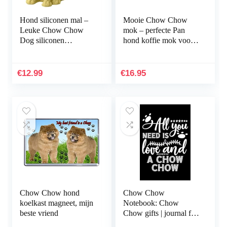
Hond siliconen mal –
Mooie Chow Chow
Leuke Chow Chow
mok – perfecte Pan
Dog siliconen
hond koffie mok voor
kaarsvormen voor het
mannen en vrouwen
maken van kaarsen |
Nr.825 – 11 oz
Cake Decorating Tool
koffiemok thee kopje
€
12.99
€
16.95
Wax…
Chow Chow hond
Chow Chow
koelkast magneet, mijn
Notebook: Chow
beste vriend
Chow gifts | journal for
those who love Chow