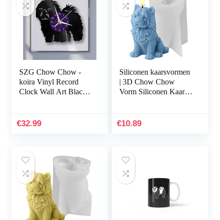
SZG Chow Chow -
Siliconen kaarsvormen
koira Vinyl Record
| 3D Chow Chow
Clock Wall Art Black
Vorm Siliconen Kaars
olohuoneen
Schimmel | Non-stick
makuuhuoneeseen (P)
siliconen hars gietvorm
– ilman LEDiä
voor epoxyhars…
€
32.99
€
10.89