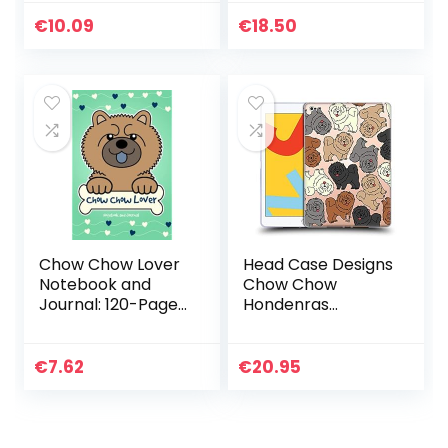
Hond Zelfklevende
Sticker Decal Auto
€
10.09
€
18.50
Decoratie, 3 stuks
Chow Chow Lover
Head Case Designs
Notebook and
Chow Chow
Journal: 120-Page
Hondenras
Lined Notebook for
Patronen 4 Soft
Writing and
Gel Case Hoesje
Journaling (6 x 9)
compatibel met
€
7.62
€
20.95
(Cinnamon Chow
Apple iPad 10.2
Chow Dog…
2019/2020/2021