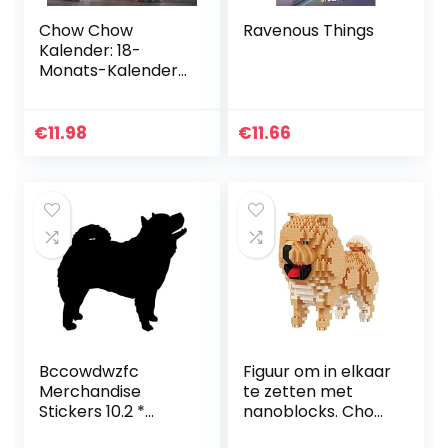
Chow Chow
Ravenous Things
Kalender: 18-
Monats-Kalender
von Juli 2022 bis
Dezember 2023 –
Behalten Sie den
€
11.98
€
11.66
Überblick über
wichtige…
Bccowdwzfc
Figuur om in elkaar
Merchandise
te zetten met
Stickers 10.2 *
nanoblocks. Chow
9.5CM Chow Chow
chow hond