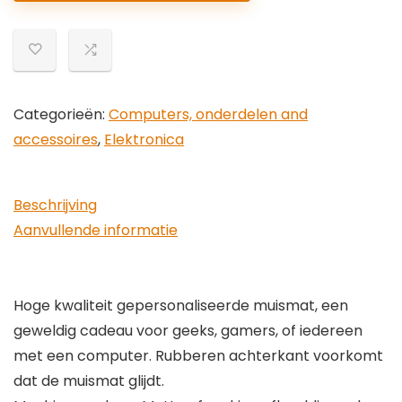
met
anti-
slip
rubberen
basis
Categorieën:
Computers, onderdelen and
Chow
accessoires
,
Elektronica
Chow
hond
Beschrijving
muismat
Aanvullende informatie
voor
laptop
pc
Hoge kwaliteit gepersonaliseerde muismat, een
aantal
geweldig cadeau voor geeks, gamers, of iedereen
met een computer. Rubberen achterkant voorkomt
dat de muismat glijdt.