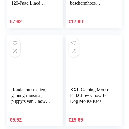
120-Page Lined
beschermhoes
Notebook for Writing
waterdichte neopreen
and Journaling (6 x 9)
laptop hoes tas trendy
(Cinnamon Chow
laptop tas voor…
€
7.62
€
17.99
Chow Dog…
Ronde muismatten,
XXL Gaming Mouse
gaming-muismat,
Pad,Chow Chow Pet
puppy’s van Chow
Dog Mouse Pads
Chow Pet – genaaide
randen
€
5.52
€
15.65