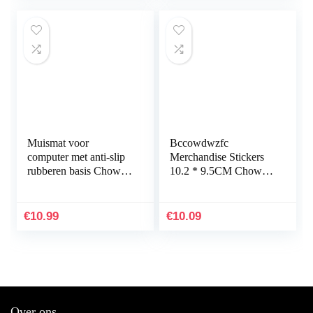
Muismat voor
Bccowdwzfc
computer met anti-slip
Merchandise Stickers
rubberen basis Chow
10.2 * 9.5CM Chow
Chow hond muismat
Chow Hond
voor laptop pc
Zelfklevende Sticker
Decal Auto Decoratie,
€
10.99
€
10.09
3 stuks
Over ons