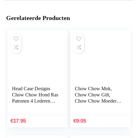
Gerelateerde Producten
Head Case Designs
Chow Chow Mok,
Chow Chow Hond Ras
Chow Chow Gift,
Patronen 4 Lederen
Chow Chow Moeder,
Book Portemonnee
Chow Chow Papa
Cover compatibel met
Mok, Chow Chow
Apple iPhone 7
Cup
€
17.95
€
9.05
Plus/iPhone…