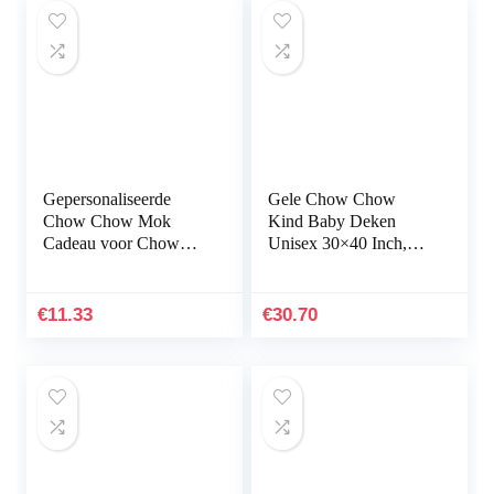
Gepersonaliseerde
Gele Chow Chow
Chow Chow Mok
Kind Baby Deken
Cadeau voor Chow
Unisex 30×40 Inch,
Huisdierliefhebbers –
Kids Gooit Dekens Dik
311 ml witte koffiemok
Voor Bed Sofa Stoelen,
– Geweldige cadeaus
Lichtgewicht Flanel…
€
11.33
€
30.70
voor…