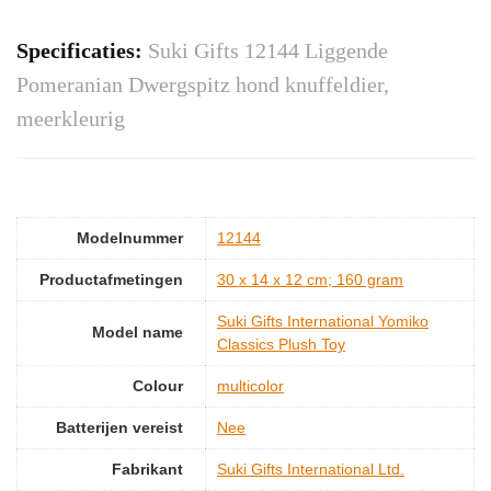
Specificaties:
Suki Gifts 12144 Liggende
Pomeranian Dwergspitz hond knuffeldier,
meerkleurig
Modelnummer
‎12144
Productafmetingen
‎30 x 14 x 12 cm; 160 gram
‎Suki Gifts International Yomiko
Model name
Classics Plush Toy
Colour
‎multicolor
Batterijen vereist
‎Nee
Fabrikant
‎Suki Gifts International Ltd.