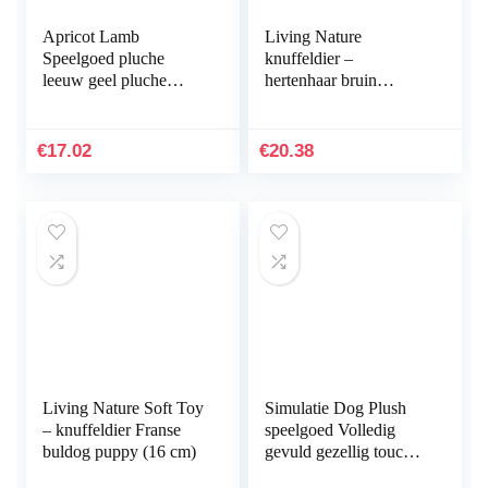
Apricot Lamb
Living Nature
Speelgoed pluche
knuffeldier –
leeuw geel pluche
hertenhaar bruin
zacht pluche perfect
(21cm)
voor kinderen (leeuw
geel, 20 cm
€
17.02
€
20.38
Living Nature Soft Toy
Simulatie Dog Plush
– knuffeldier Franse
speelgoed Volledig
buldog puppy (16 cm)
gevuld gezellig touch
Soft Soft Cute Animal