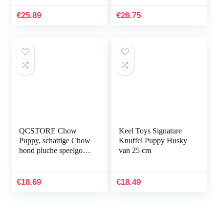
Doll Fluffy Chow
Chow Dog Gevulde…
€
25.89
€
26.75
QCSTORE Chow
Keel Toys Signature
Puppy, schattige Chow
Knuffel Puppy Husky
hond pluche speelgoed
van 25 cm
zacht gevuld dier
pluizige pop gooien
kussen bank
€
18.69
€
18.49
slaapkamer…