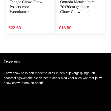
Tangcc Chow Chow
Ontrada Metalen bord
Posters voor
20x30cm gebogen
Woonkamer
Chow Chow hond
Slaapkamer Kantoor
geschenk metaal
Home Muur Deco
decoratie geschenk
30x45cm) NoFramed
bord
€
22.60
€
18.50
Over ons
Chow-chow.be is een moderne alles-in-één prijsvergelijkings- en
beoordelingswebsite die de beste deals bied voor alles wat met jouw
chow chow te maken heeft!