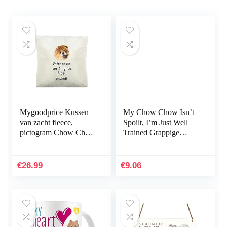
Mygoodprice Kussen
My Chow Chow Isn’t
van zacht fleece,
Spoilt, I’m Just Well
pictogram Chow Chow
Trained Grappige
met tekst – 40 x 40 cm
Hond Koffiemok Gift
311 Ounce
€
26.99
€
9.06