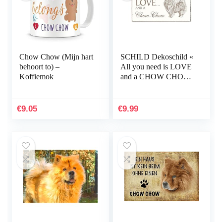
Chow Chow (Mijn hart
SCHILD Dekoschild «
behoort to) –
All you need is LOVE
Koffiemok
and a CHOW CHOW
» Hond Shabby
Vintage houten schild
deurschild
€
9.05
€
9.99