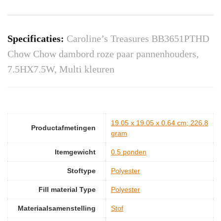
Specificaties:
Caroline’s Treasures BB3651PTHD
Chow Chow dambord roze paar pannenhouders,
7.5HX7.5W, Multi kleuren
‎19.05 x 19.05 x 0.64 cm; 226.8
Productafmetingen
gram
Itemgewicht
‎0.5 ponden
Stoftype
‎Polyester
Fill material Type
‎Polyester
Materiaalsamenstelling
‎Stof