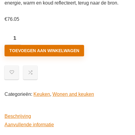
energie, warm en koud reflecteert, terug naar de bron.
€
76.05
Caroline's
Treasures
TOEVOEGEN AAN WINKELWAGEN
BB6140PTHD
Paaseieren
Chow
Chow
Wit
Paar
Categorieën:
Keuken
,
Wonen and keuken
Pothouders,
7.5HX7.5W,
Beschrijving
Multi
Aanvullende informatie
kleuren