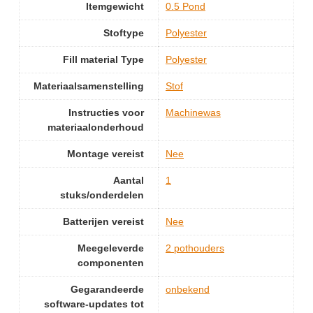
Itemgewicht
‎0.5 Pond
Stoftype
‎Polyester
Fill material Type
‎Polyester
Materiaalsamenstelling
‎Stof
Instructies voor
‎Machinewas
materiaalonderhoud
Montage vereist
‎Nee
Aantal
‎1
stuks/onderdelen
Batterijen vereist
‎Nee
Meegeleverde
‎2 pothouders
componenten
Gegarandeerde
‎onbekend
software-updates tot