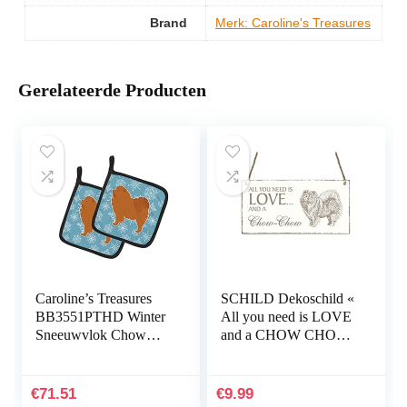
Brand
Merk: Caroline's Treasures
Gerelateerde Producten
Caroline’s Treasures
SCHILD Dekoschild «
BB3551PTHD Winter
All you need is LOVE
Sneeuwvlok Chow
and a CHOW CHOW
Chow Paar Pothouders,
» Hond Shabby
7.5HX7.5W, Multi
Vintage houten schild
kleuren
deurschild
€
71.51
€
9.99