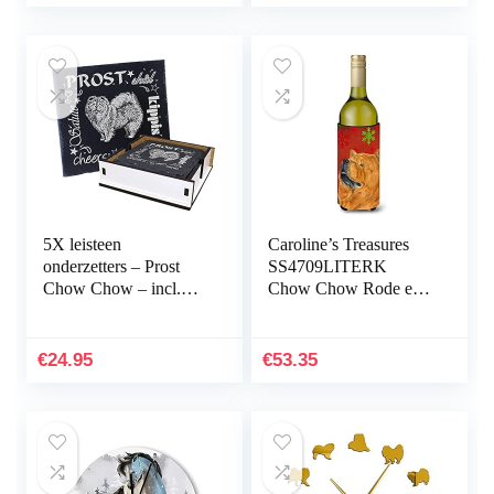
5X leisteen
Caroline’s Treasures
onderzetters – Prost
SS4709LITERK
Chow Chow – incl.
Chow Chow Rode en
houten doos &
Groene
flessenonderzetters
Sneeuwvlokken
deco
Vakantie Kerst Wijnfles
€
24.95
€
53.35
glasonderzetters…
Drank Isolator…