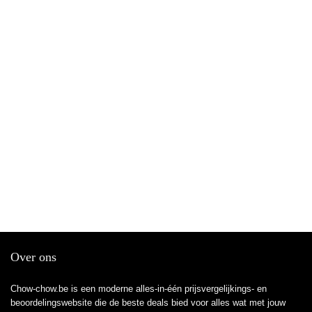
Over ons
Chow-chow.be is een moderne alles-in-één prijsvergelijkings- en
beoordelingswebsite die de beste deals bied voor alles wat met jouw