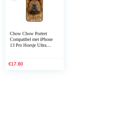
Chow Chow Portret
Compatibel met iPhone
13 Pro Hoesje Ultra
Slim Shockproof Anti-
Kras Camera Protector
Telefoonhoes, 6.1…
€
17.80