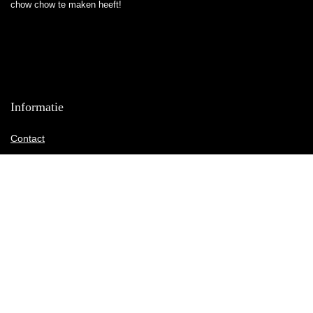
chow chow te maken heeft!
Informatie
Contact
Klantenservice
Over ons
Onze webshops
Vacature
Blogs
Privacybeleid
Adverteren
Contact