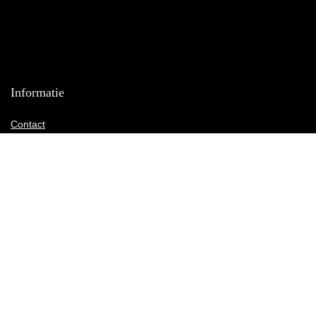
Informatie
Contact
Klantenservice
Over ons
Onze webshops
Vacature
Blogs
Privacybeleid
Adverteren
Contact