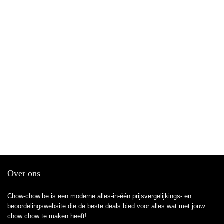
Over ons
Chow-chow.be is een moderne alles-in-één prijsvergelijkings- en
beoordelingswebsite die de beste deals bied voor alles wat met jouw
chow chow te maken heeft!