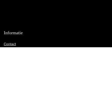
Informatie
Contact
Klantenservice
Over ons
Onze webshops
Vacature
Blogs
Privacybeleid
Adverteren
Contact