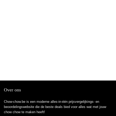
Over ons
Chow-chow.be is een moderne alles-in-één prijsvergelijkings- en
beoordelingswebsite die de beste deals bied voor alles wat met jouw
chow chow te maken heeft!