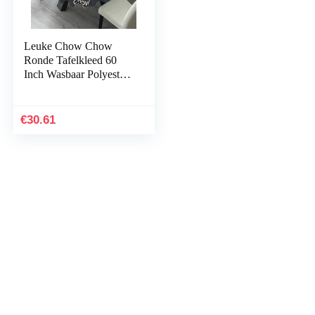
Leuke Chow Chow
Ronde Tafelkleed 60
Inch Wasbaar Polyester
Tafelhoes voor Keuken
Party Koffie Bar
Eettafel Decoratie
€
30.61