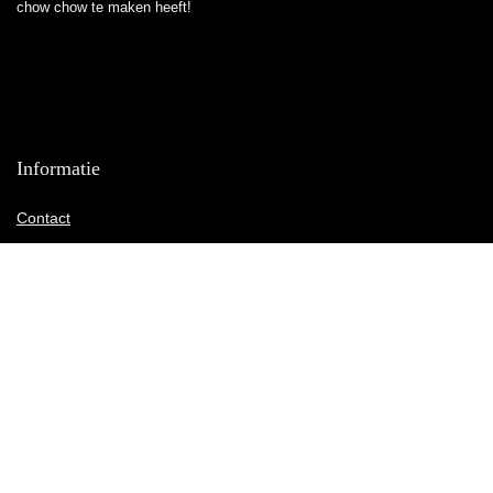
chow chow te maken heeft!
Informatie
Contact
Klantenservice
Over ons
Onze webshops
Vacature
Blogs
Privacybeleid
Adverteren
Contact