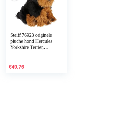
Steiff 76923 originele
pluche hond Hercules
Yorkshire Terrier,
knuffeldier ca. 24 cm,
merkpluche knop in het
oor…
€
49.76