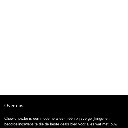
Over ons
Chow-chow.be is een moderne alles-in-één prijsvergelijkings- en
beoordelingswebsite die de beste deals bied voor alles wat met jouw