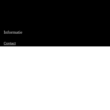
Informatie
Contact
Klantenservice
Over ons
Onze webshops
Vacature
Blogs
Privacybeleid
Adverteren
Contact