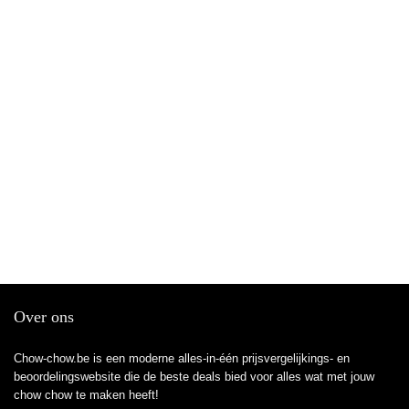
Over ons
Chow-chow.be is een moderne alles-in-één prijsvergelijkings- en
beoordelingswebsite die de beste deals bied voor alles wat met jouw
chow chow te maken heeft!