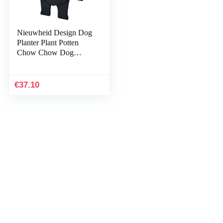
Nieuwheid Design Dog
Planter Plant Potten
Chow Chow Dog
Planthouder Planter
Handmade PVC
Bloempot for potplanten
€
37.10
Cactus…