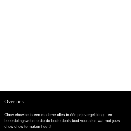
Over ons
Chow-chow.be is een moderne alles-in-één prijsvergelijkings- en
beoordelingswebsite die de beste deals bied voor alles wat met jouw
chow chow te maken heeft!