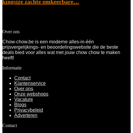
kingsize zachte omkeerbare…
Toegevoegd aan verlanglijstje
Verwijderd uit verlanglijstje
0
Toevoegen aan vergelijken
€
42.07
Over ons
Chow-chow.be is een moderne alles-in-één
prijsvergelijkings- en beoordelingswebsite die de beste
deals bied voor alles wat met jouw chow chow te maken
heeft!
Informatie
Contact
Klantenservice
Over ons
Onze webshops
Vacature
Blogs
Privacybeleid
Adverteren
Contact