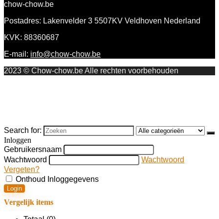
chow-chow.be
Postadres: Lakenvelder 3 5507KV Veldhoven Nederland
KVK: 88360687
E-mail:
info@chow-chow.be
2023 © Chow-chow.be Alle rechten voorbehouden
Search for:
Inloggen
Gebruikersnaam
Wachtwoord
Wachtwoord
Vergeten?
Onthoud Inloggegevens
Login
Vergelijk items