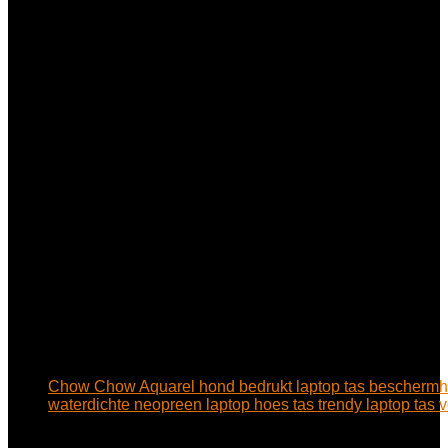
Chow Chow Aquarel hond bedrukt laptop tas bescherm
waterdichte neopreen laptop hoes tas trendy laptop tas