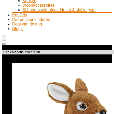
Keuken
Woonaccessoires
Schoonmaakhulpmiddelen & stofzuigers
Knuffels
Dieren voor kinderen
Deal van de dag
Blogs
Productcategorieën
Topdeals!!