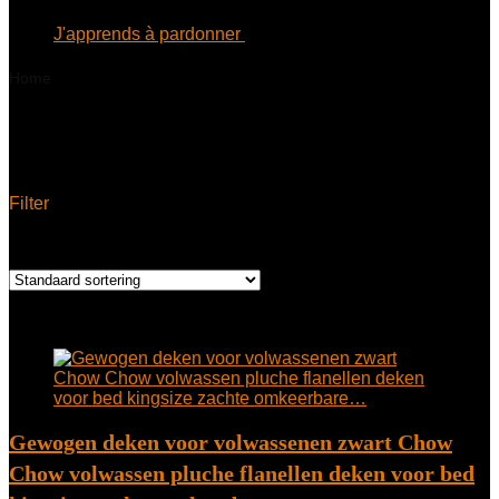
J'apprends à pardonner
€
5.80
Home
Product Modelnummer
‎4856235411366
‎4856235411366
Filter
Enig resultaat
Toegevoegd aan verlanglijstje
Verwijderd uit verlanglijstje
0
Toevoegen aan vergelijken
Gewogen deken voor volwassenen zwart Chow
Chow volwassen pluche flanellen deken voor bed