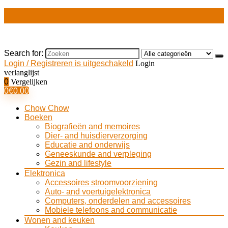
Search for:
Login / Registreren is uitgeschakeld
Login
verlanglijst
0
Vergelijken
0
€
0.00
Chow Chow
Boeken
Biografieën and memoires
Dier- and huisdierverzorging
Educatie and onderwijs
Geneeskunde and verpleging
Gezin and lifestyle
Elektronica
Accessoires stroomvoorziening
Auto- and voertuigelektronica
Computers, onderdelen and accessoires
Mobiele telefoons and communicatie
Wonen and keuken