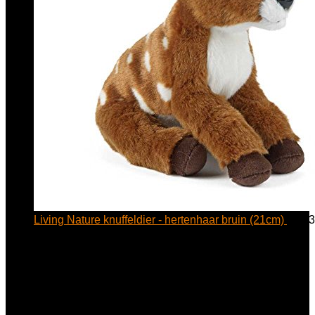
Living Nature knuffeldier - hertenhaar bruin (21cm)
€
20.