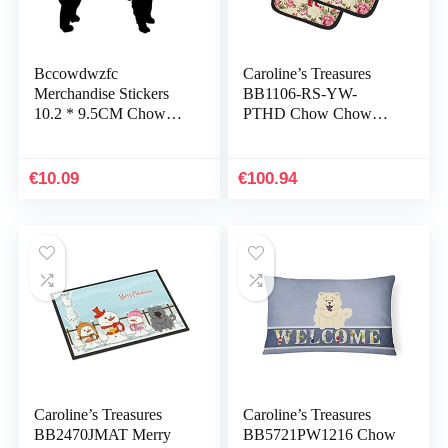
Bccowdwzfc
Caroline’s Treasures
Merchandise Stickers
BB1106-RS-YW-
10.2 * 9.5CM Chow
PTHD Chow Chow
Chow Hond
Shabby Chic Yellow
Zelfklevende Sticker
Roses Paar
Decal Auto Decoratie, 3
pannenlappen,
€
10.09
€
100.94
stuks
7.5HX7.5W, Multicolor
Caroline’s Treasures
Caroline’s Treasures
BB2470JMAT Merry
BB5721PW1216 Chow