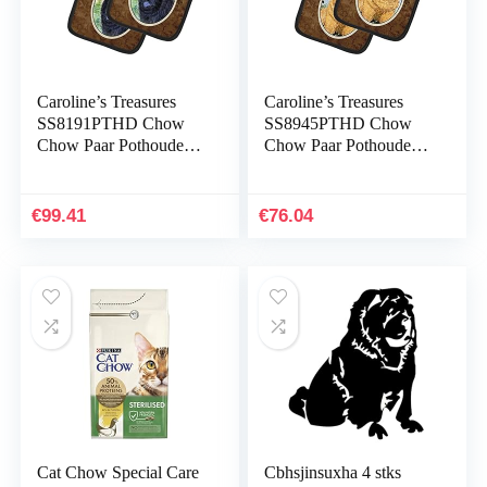
Caroline’s Treasures
Caroline’s Treasures
SS8191PTHD Chow
SS8945PTHD Chow
Chow Paar Pothouders,
Chow Paar Pothouders,
7.5HX7.5W, Multi
7.5HX7.5W, Multi
kleuren
kleuren
€
99.41
€
76.04
Cat Chow Special Care
Cbhsjinsuxha 4 stks