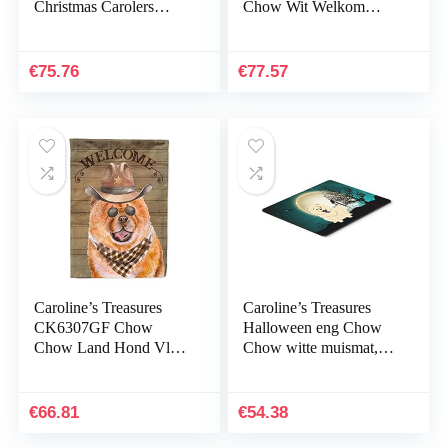
Christmas Carolers
Chow Wit Welkom
Chow Chow Blauw
Canvas Stof Decoratief
binnen- of buitenmat 61
Kussen, 12H x16W,
x 91,4 cm, 91,4 cm l
Multicolor
€
75.76
€
77.57
x…
Caroline’s Treasures
Caroline’s Treasures
CK6307GF Chow
Halloween eng Chow
Chow Land Hond Vlag
Chow witte muismat,
Tuin Grootte, Tuinmaat,
veelkleurig, 7.75×9.25
Multicolor
(BB2330MP)
€
66.81
€
54.38