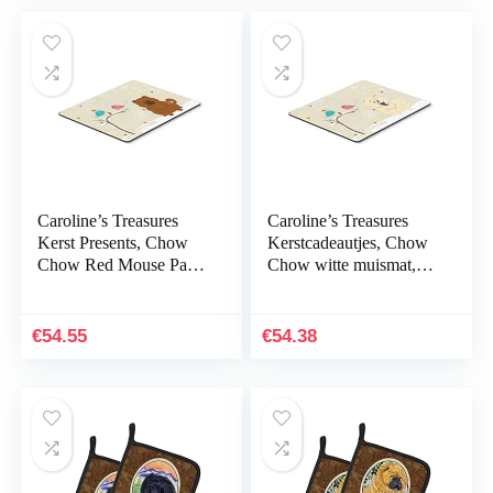
Caroline’s Treasures
Caroline’s Treasures
Kerst Presents, Chow
Kerstcadeautjes, Chow
Chow Red Mouse Pad,
Chow witte muismat,
Multicolor, 7,75 x 9,25
veelkleurig, 7.75×9.25
(BB2614MP)
(BB2612MP)
€
54.55
€
54.38