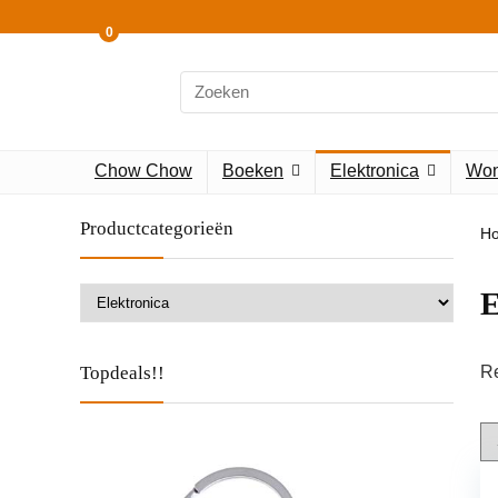
0
Search
for:
Chow Chow
Boeken
Elektronica
Won
Productcategorieën
H
E
Topdeals!!
Re