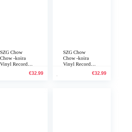
SZG Chow
SZG Chow
Chow -koira
Chow -koira
Vinyl Record
Vinyl Record
Clock Wall Art
Clock Wall Art
€
32.99
€
32.99
Black
Black
olohuoneen
olohuoneen
makuuhuonees
makuuhuonees
een (B) – ilman
een (C) – ilman
LEDiä
LEDiä