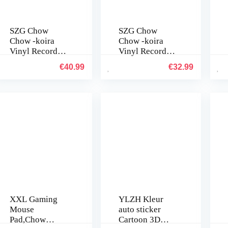
SZG Chow
SZG Chow
Chow -koira
Chow -koira
Vinyl Record
Vinyl Record
Clock Wall Art
Clock Wall Art
€
40.99
€
32.99
Black
Black
olohuoneen
olohuoneen
makuuhuonees
makuuhuonees
een (C) –
een (P) – ilman
LEDillä
LEDiä
XXL Gaming
YLZH Kleur
Mouse
auto sticker
Pad,Chow
Cartoon 3D