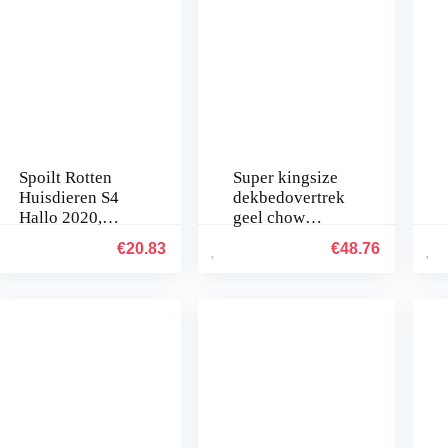
Spoilt Rotten
Super kingsize
Huisdieren S4
dekbedovertrek
Hallo 2020,
geel chow
Groot, Zwarte
chow
€
20.83
€
48.76
Hond Bandana.
beddengoed
Hogmanay
voor kinderen
New Years Eve
Aldult met
Kerstmis Fancy
ritssluiting
jurk kostuum…
zacht
ademend…