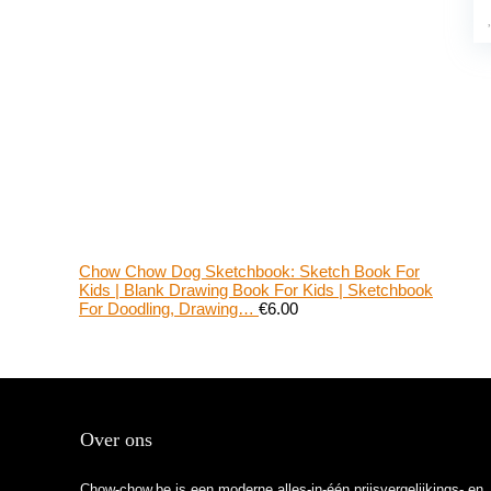
Chow Chow Dog Sketchbook: Sketch Book For
Kids | Blank Drawing Book For Kids | Sketchbook
For Doodling, Drawing…
€
6.00
Over ons
Chow-chow.be is een moderne alles-in-één prijsvergelijkings- en