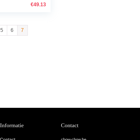
Doll Pluche
€
49.13
Dog Doll
Verjaardagscad
eau GaYouny
5
6
7
Informatie
Contact
Contact
chow-chow.be