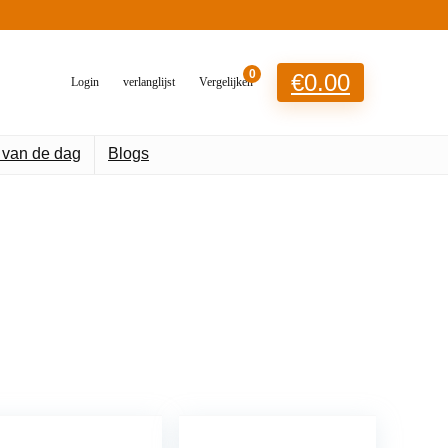
0
€
0.00
Login
verlanglijst
Vergelijken
 van de dag
Blogs