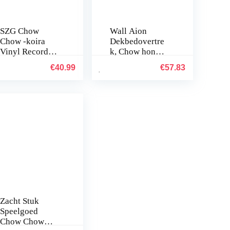
SZG Chow
Wall Aion
Chow -koira
Dekbedovertre
Vinyl Record
k, Chow hond
Clock Wall Art
portret huisdier
€
40.99
€
57.83
Black
bont harige
olohuoneen
dieren wollige
makuuhuonees
schattige
een (P) –
puppy, luxe
LEDillä
zachte
microvezel…
Zacht Stuk
Speelgoed
Chow Chow