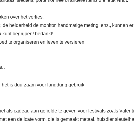
andtas, sleutels, portemonnee of andere items die leuk vindt.
ken over het verlies.
t, de helderheid de monitor, handmatige meting, enz., kunnen er e
u kunt begrijpen! bedankt!
d te organiseren en leven te versieren.
au.
 het is duurzaam voor langdurig gebruik.
t als cadeau aan geliefde te geven voor festivals zoals Valent
et een delicate vorm, die is gemaakt metaal. huisdier sleutelha