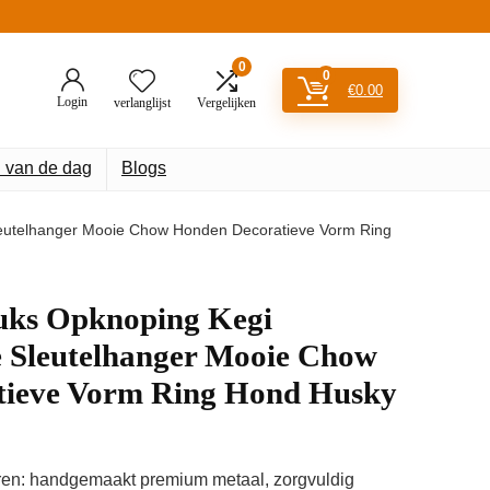
0
0
€
0.00
Login
verlanglijst
Vergelijken
 van de dag
Blogs
leutelhanger Mooie Chow Honden Decoratieve Vorm Ring
uks Opknoping Kegi
e Sleutelhanger Mooie Chow
tieve Vorm Ring Hond Husky
eren: handgemaakt premium metaal, zorgvuldig