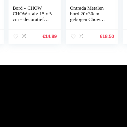
Bord « CHOW
Ontrada Metalen
CHOW » ab: 15 x 5
bord 20x30cm
cm – decoratief
gebogen Chow
bord houten bord
Chow hond
deurplaat – hond
geschenk metaal
huisdier 29 x 9,7
decoratie geschenk
€
14.89
€
18.50
cm beige
bord