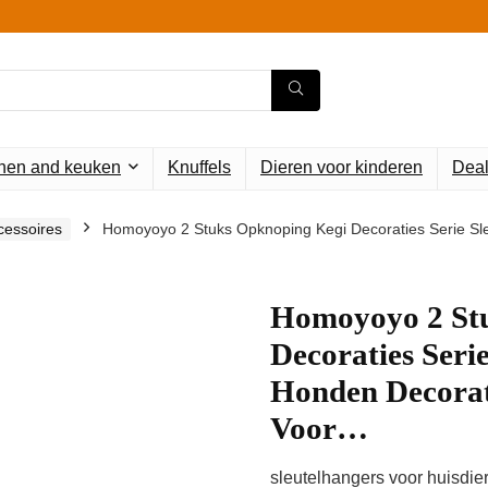
en and keuken
Knuffels
Dieren voor kinderen
Deal
essoires
Homoyoyo 2 Stuks Opknoping Kegi Decoraties Serie S
Homoyoyo 2 St
Decoraties Seri
Honden Decora
Voor…
sleutelhangers voor huisdi