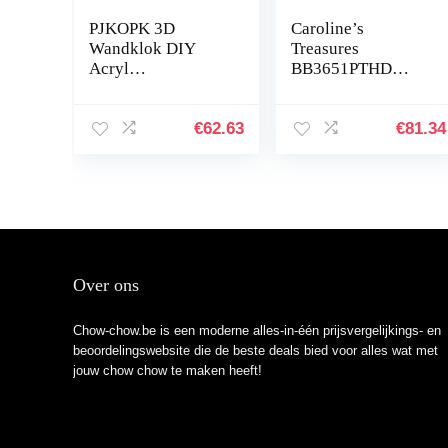
PJKOPK 3D
Caroline’s
Wandklok DIY
Treasures
Acryl
BB3651PTHD
Spiegelstickers,
Chow Chow
Chow Chow Hond
dambord roze paar
Silhouet, Stille
pannenhouders,
€
62.63
€
81.34
Batterij-
7.5HX7.5W, Multi
aangedreven Klok
kleuren
Dierenwinkel…
Over ons
Chow-chow.be is een moderne alles-in-één prijsvergelijkings- en
beoordelingswebsite die de beste deals bied voor alles wat met
jouw chow chow te maken heeft!