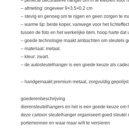
– perfecte decoratieve hanger om in te kleuren voor h
– afmeting: ongeveer 9×3.5×0.2 cm
– stevig en genoeg om te rijgen en geen zorgen te ma
– warme tip: beste koper, vanwege voor het lichteffec
tussen de foto en het werkelijke item. hoop harte dat 
– goede technologie maakt ambachten om sleutels goe
– materiaal: metaal.
– kleur: zwart.
– de autosleutelhanger is een goede keuze als cade
– handgemaakt premium metaal, zorgvuldig gepolijst.
goederenbeschrijving
dierensleutelhangers en het is een goede keuze om he
deze cartoon sleutelhanger organiseert goed sleutel m
portemonnee en waar maar wilt te versieren