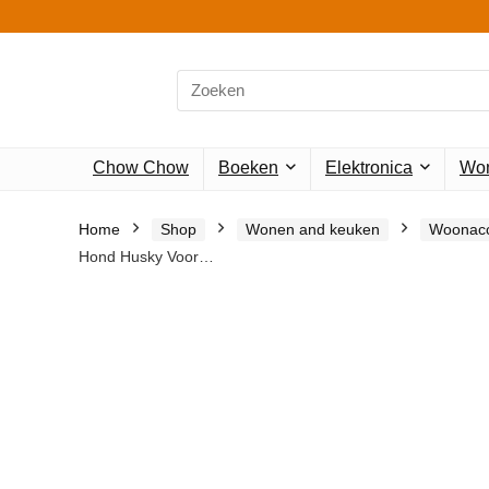
Search
for:
Chow Chow
Boeken
Elektronica
Won
Home
Shop
Wonen and keuken
Woonacc
Hond Husky Voor…