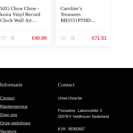
SZG Chow Chow -
Caroline’s
koira Vinyl Record
Treasures
Clock Wall Art
BB3551PTHD
Black olohuoneen
Winter Sneeuwvlok
makuuhuoneeseen
Chow Chow Paar
(B) – LEDillä
Pothouders,
€
40.99
€
71.51
7.5HX7.5W, Multi
kleuren
Informatie
Contact
Contact
chow-chow.be
Klantenservice
Postadres: Lakenvelder 3
Over ons
5507KV Veldhoven Nederland
Onze webshops
KVK: 88360687
Vacature