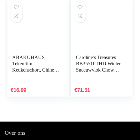
ABAKUHAUS
Caroline’s Treasures
Tekenfilm
BB3551PTHD Winter
Keukenschort, Chinese
Sneeuwvlok Chow
Animal Chow Chow,
Chow Paar Pothouders,
Unisex Keukenschort
7.5HX7.5W, Multi
met Verstelbare
kleuren
€
16.99
€
71.51
Nekband voor Koken
en…
Over ons