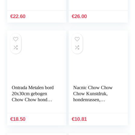
Slaapkamer Kantoor
Kinderen Gooien
Home Muur Deco
Kussen Pop
30x45cm) NoFramed
€
22.60
€
26.00
Ontrada Metalen bord
Nacnic Chow Chow
20x30cm gebogen
Chow Kunstdruk,
Chow Chow hond
hondenrassen,
geschenk metaal
pasteltinten,
decoratie geschenk
interieurdecoratie, A4
bord
€
18.50
€
10.81