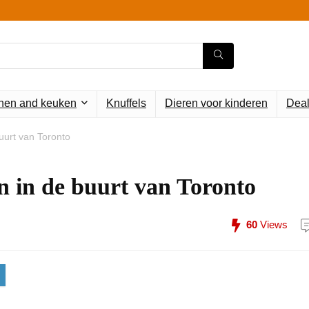
en and keuken
Knuffels
Dieren voor kinderen
Deal
uurt van Toronto
n in de buurt van Toronto
60
Views