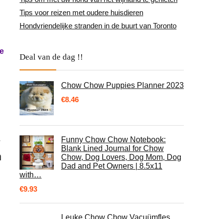
Tips voor reizen met oudere huisdieren
Hondvriendelijke stranden in de buurt van Toronto
je
Deal van de dag !!
Chow Chow Puppies Planner 2023
€
8.46
-
Funny Chow Chow Notebook:
Blank Lined Journal for Chow
n
Chow, Dog Lovers, Dog Mom, Dog
Dad and Pet Owners | 8.5x11
with…
€
9.93
Leuke Chow Chow Vacuümfles