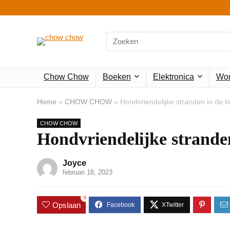
Search
for:
Chow Chow
Boeken
Elektronica
Won
Home
»
CHOW CHOW
»
Hondvriendelijke stranden in de b
CHOW CHOW
Hondvriendelijke strande
Joyce
februari 18, 2023
0
Opslaan