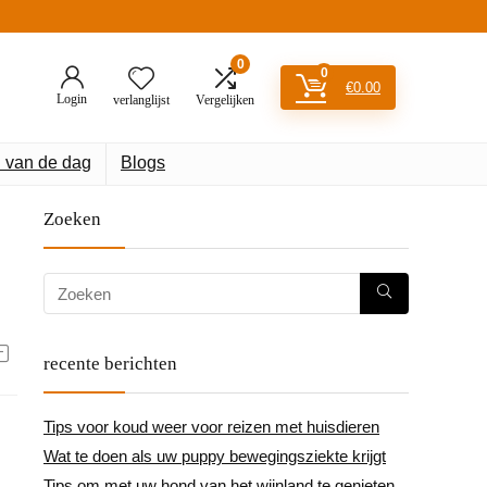
0
0
€
0.00
Login
verlanglijst
Vergelijken
 van de dag
Blogs
Zoeken
recente berichten
Tips voor koud weer voor reizen met huisdieren
Wat te doen als uw puppy bewegingsziekte krijgt
Tips om met uw hond van het wijnland te genieten